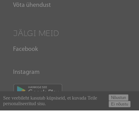
Võta ühendust
JÄLGI MEID
Facebook
Instagram
See veebileht kasutab küpsiseid, et kuvada Teile
Nõustun
personaliseeritud sisu.
Ei nõustu