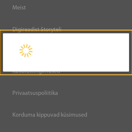
Meist
Digireadist Storyteli
INFORMATSIOON
Kasutustingimused
Privaatsuspoliitika
Korduma kippuvad küsimused