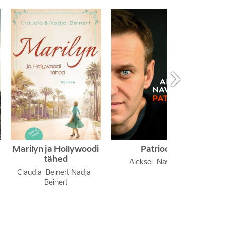

Marilyn ja Hollywoodi 
Patrioot
M
tähed
M
Aleksei  Navalnõi
Claudia  Beinert Nadja  
Beinert