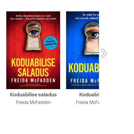

Koduabilise saladus
Koduabiline
Freida McFadden
Freida McFadden