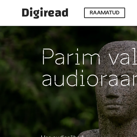
Digiread
RAAMATUD
Parim val
audioraa