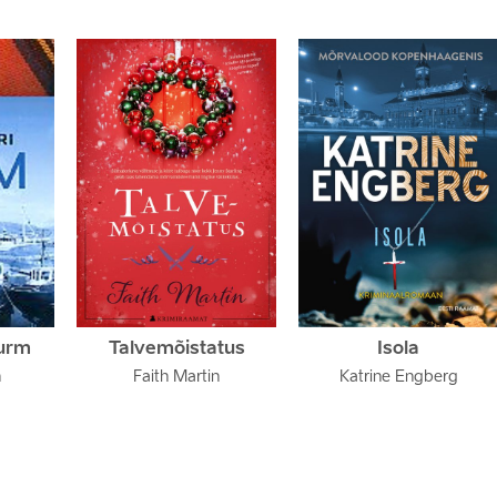
surm
Talvemõistatus
Isola
n
Faith Martin
Katrine Engberg