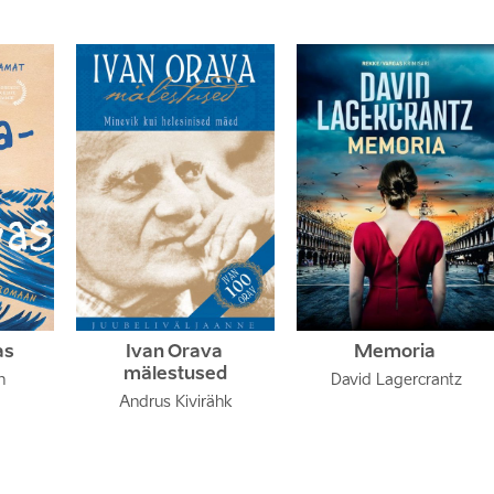
as
Ivan Orava 
Memoria 
mälestused
h
David Lagercrantz
Andrus Kivirähk