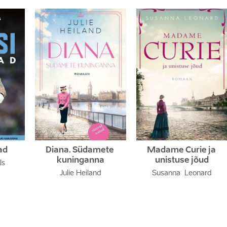
ad
Diana. Südamete 
Madame Curie ja 
kuninganna
unistuse jõud
ls
Julie Heiland
Susanna  Leonard