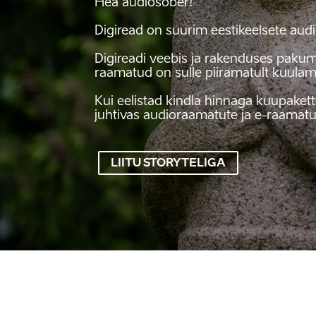
Hea audiosõber!

Digiread on suurim eestikeelsete audio
Digireadi veebis ja rakenduses paku
raamatud on sulle piiramatult kuulami
Kui eelistad kindla hinnaga kuupakett
juhtivas audioraamatute ja e-raamatut
LIITU STORYTELIGA