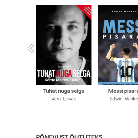

Tuhat nuga selga
Messi pisar
Verni Leivak
Edwin  Winke
PÕNEVUST ÕHTUTEKS