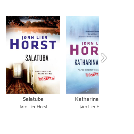

Salatuba
Katharina kood
Jørn Lier Horst
Jørn Lier Horst