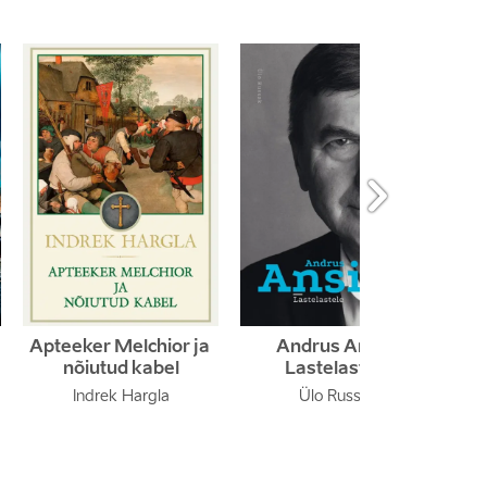

Apteeker Melchior ja 
Andrus Ansip. 
Ä
nõiutud kabel
Lastelastele
Indrek Hargla
Ülo Russak