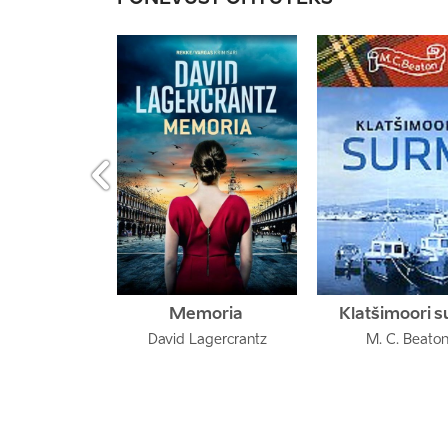

Memoria 
Klatšimoori 
David Lagercrantz
M. C. Beato