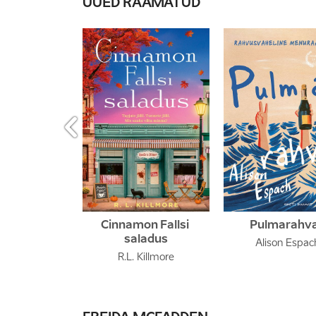
UUED RAAMATUD

Cinnamon Fallsi 
Pulmarahv
saladus
Alison Espac
R.L. Killmore