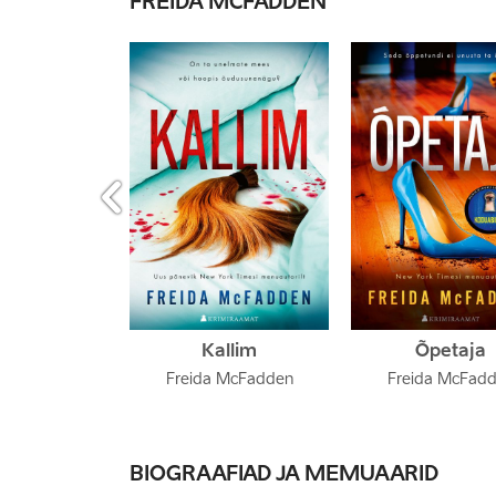
FREIDA MCFADDEN

Kallim
Õpetaja
Freida McFadden
Freida McFad
BIOGRAAFIAD JA MEMUAARID