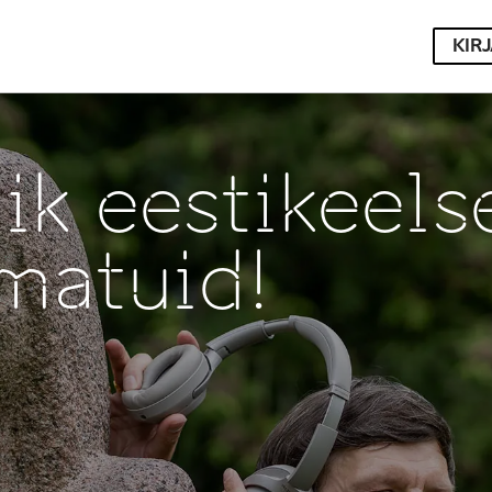
KIR
ik eestikeelse
matuid!