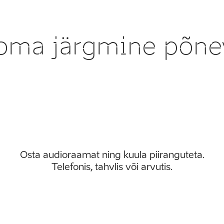
t oma järgmine põne
Osta audioraamat ning kuula piiranguteta.

Telefonis, tahvlis või arvutis.