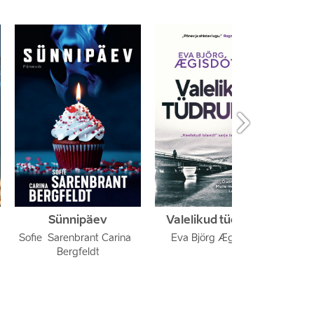

Sünnipäev
Valelikud tüdrukud
Sofie  Sarenbrant Carina  
Eva Björg Ægisdóttir
Bergfeldt