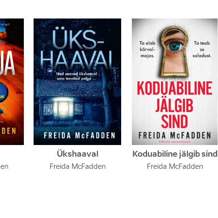
Ükshaaval
Koduabiline jälgib sind
den
Freida McFadden
Freida McFadden