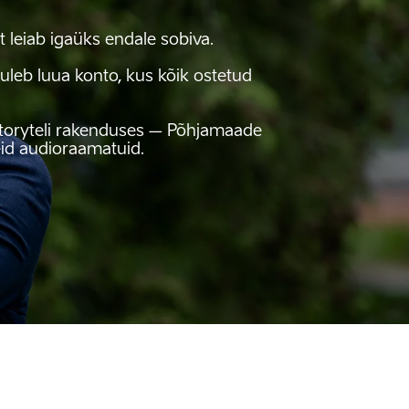
 leiab igaüks endale sobiva. 

eb luua konto, kus kõik ostetud 
Storyteli rakenduses – Põhjamaade 
id audioraamatuid.
