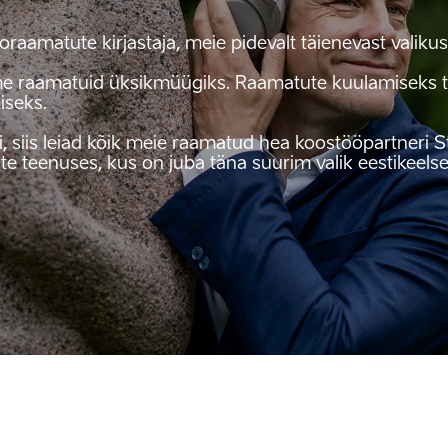
raamatute kirjastaja, meie pidevalt täienevast valikust
me raamatuid üksikmüügiks. Raamatute kuulamiseks tul
seks.

i, siis leiad kõik meie raamatud hea koostööpartneri 
e teenuses, kus on juba täna suurim valik eestikeelse