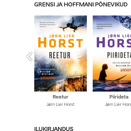
GRENSI JA HOFFMANI PÕNEVIKUD

Reetur
Piirideta
Jørn Lier Horst
Jørn Lier Hor
ILUKIRJANDUS