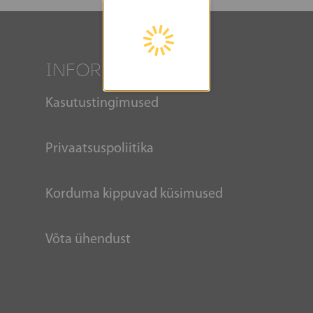
INFORMATSIOON
Kasutustingimused
Privaatsuspoliitika
Korduma kippuvad küsimused
Võta ühendust