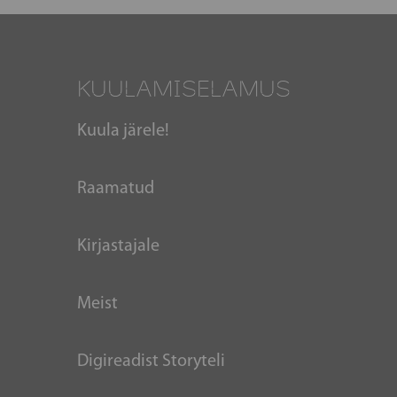
KUULAMISELAMUS
Kuula järele!
Raamatud
Kirjastajale
Meist
Digireadist Storyteli